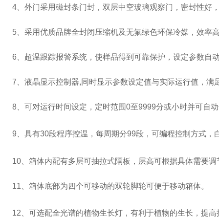
4
、外门采用磁封条门封，双层中空玻璃观察门，密封性好
5
、采用优质品牌全封闭压缩机及无氟绿色环保冷媒，效率
6
、超温跟踪报警系统，使样品得到可靠保护，设定参数自
7
、液晶显示控制器
,
同时显示参数设定值与实际运行值，满
8
、可对运行时间设定，定时范围
0
至
9999
分或小时并可自动
9、具有
30
段程序控温，每周期分
99
段，可编程控制方式，
10、箱体内配有多层可抽拉式隔板，层高可根据具体需要调
11
、箱体底部为四个可移动的双轮脚轮可便于移动箱体。
12
、可选配全光谱的植物生长灯，有利于植物的生长，提高