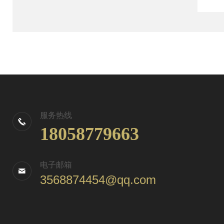
服务热线
18058779663
电子邮箱
3568874454@qq.com