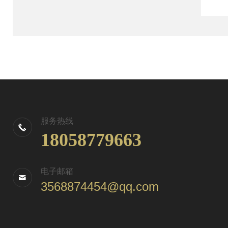
服务热线
18058779663
电子邮箱
3568874454@qq.com