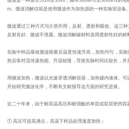
微波是一种波长为1m至1mm，频率300MHz至300GHz的电
m。微波消解仪就是使用微波作为加热源的一种实验室设备
微波通过三种方式与介质作用，反射、透射和吸收。这三种
反射良好、微波不泄露。微波消解罐材料选用透射性好的材
实验中样品吸收微波能量后温度快速升高，加热均匀，实验
热后靠对流传递热能、升温较慢，导致实验时间比较长，并
用微波加热，微波以光速穿透消解容器，加热罐内液体、可以
开始研究微波化学，不断有文献报导这方面的研究进展。
近二十年来，由于耐高温高压和耐强酸的单层或双层密闭容
① 高压可提高沸点，高温下样品处理速度加快；