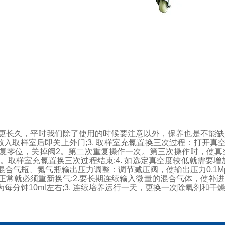
更长久，平时我们除了使用的时候要注意以外，保养也是不能缺
放入取样室后即关上外门;
3. 取样室充氮置换三次过程：打开真空
复零位，关掉阀2。第二次重复操作一次。第三次操作时，使真空度50
。取样室充氮置换三次过程结束;
4. 如选定真空度较低就需要增
.混合气瓶、氮气瓶输出压力调整：调节减压阀，使输出压力0.1M
正常就必须重新换气;
2.要长期连续输入微量的混合气体，使补
分钟10ml左右;
3. 连续培养运行一天，更换一次除氧剂和干