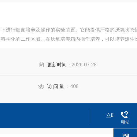
件下进行细菌培养及操作的实验装置。它能提供严格的厌氧状态
、科学化的工作区域。在厌氧培养箱内操作培养，可以培养难生
在大气中操作时接触氧而死亡的危险性，因此本装置是厌氧生物
多用的良好仪器，如改变操作方式，为微需氧菌的生长繁殖提供
更新时间：
2026-07-28
访 问 量 ：
408
立即咨询
电话