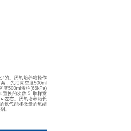
少的。
厌氧培养箱操作
泵，先抽真空度500ml
0ml汞柱(66kPa)
加置换的次数;
5. 取样室
pa左右。
厌氧培养箱长
进的氮气能和微量的氧结
燥剂。