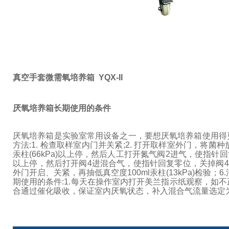
真空手套微需氧培养箱 YQX-II
厌氧培养箱长期使用的条件
厌氧培养箱是实验室常用设备之一，要想厌氧培养箱使用得
方法:
1. 检查取样室内门并关紧;
2. 打开取样室外门，将菌种
汞柱(66kPa)以上停，然后人工打开氮气阀2进气，使指针回
以上停，然后打开阀4进混合气，使指针回复零位，关掉阀4
外门开启、关紧，再抽低真空度100ml汞柱(13kPa)检验；
6
期使用的条件:
1.每天在操作室内打开美兰指示纸观察，如不
合通过催化吸收，保证室内厌氧状态，补入混合气流量选定为每