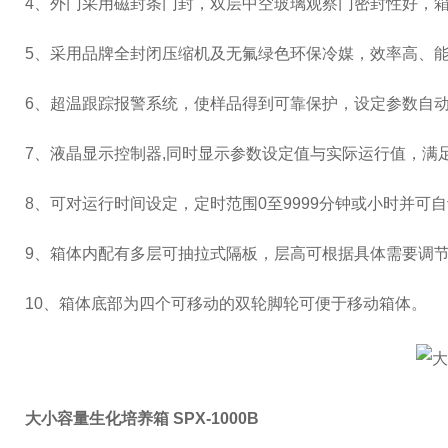
4
、外门采用磁封条门封，双层中空玻璃观察门密封性好，
5
、采用品牌全封闭压缩机及无氟绿色环保冷媒，效率高、
6
、超温跟踪报警系统，使样品得到可靠保护，设定参数自
7
、液晶显示控制器
,
同时显示参数设定值与实际运行值，满
8
、可对运行时间设定，定时范围
0
至
9999
分钟或小时并可自
9、箱体内配有多层可抽拉式隔板，层高可根据具体需要调
10
、箱体底部为四个可移动的双轮脚轮可便于移动箱体。
大小容量生化培养箱 SPX-1000B