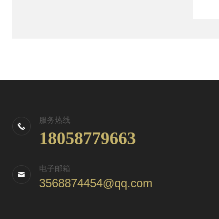
服务热线
18058779663
电子邮箱
3568874454@qq.com