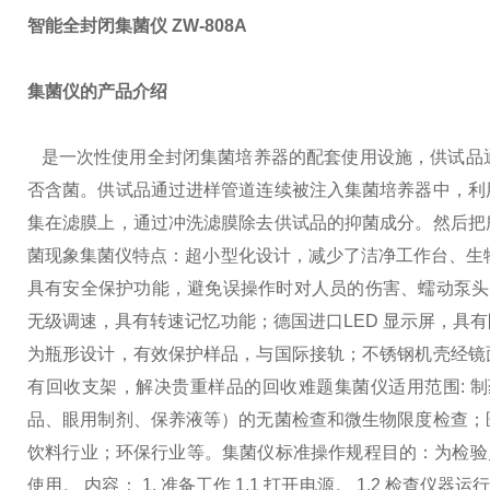
智能全封闭集菌仪 ZW-808A
集菌仪的产品介绍
是一次性使用全封闭集菌培养器的配套使用设施，供试品
否含菌。供试品通过进样管道连续被注入集菌培养器中，利
集在滤膜上，通过冲洗滤膜除去供试品的抑菌成分。然后把
菌现象
集菌仪特点：超小型化设计，减少了洁净工作台、生
具有安全保护功能，避免误操作时对人员的伤害、蠕动泵头为
无级调速，具有转速记忆功能；德国进口LED 显示屏，具
为瓶形设计，有效保护样品，与国际接轨；不锈钢机壳经镜
有回收支架，解决贵重样品的回收难题
集菌仪适用范围:
品、眼用制剂、保养液等）的无菌检查和微生物限度检查；
饮料行业；环保行业等。
集菌仪标准操作规程
目的：为检验
使用。 内容： 1. 准备工作 1.1 打开电源。 1.2 检查