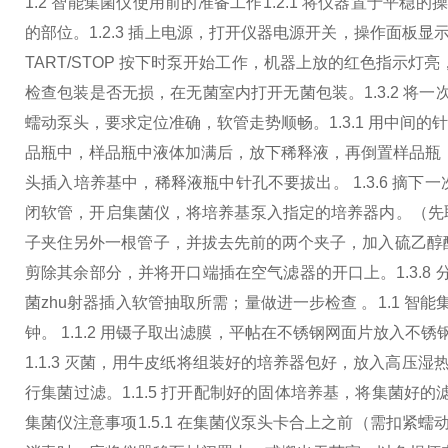
1.2 智能集菌仪使用前的准备工作
1.2.1 将仪器置于平
的部位。
1.2.3 插上电源，打开仪器电源开关，操作面板显
TART/STOP 按下时泵开始工作，机器上放的红色指示灯
检查包装是否无损，在无菌室内打开无菌包装。
1.3.2 
蠕动泵头，要求定位准确，软管走势顺畅。
1.3.1 用中
品瓶中，样品瓶中液体加满后，放下稀释液，再倒置样品瓶
头插入培养基中，稀释液瓶中针孔不要拔出。 1.3.6 
闭软管，开启集菌仪，将培养基泵入指定的培养器内。（先
子夹住另外一根管子，并拔去先前的两个夹子，加入硫乙醇
剪除其余部分，并将开口端插在空气滤器的开口上。
1.3.
菌zhu射器插入软管抽取所需；量做进一步检查 。
1.1 
钟。 1.1.2 用镊子取出滤膜，平帖在不锈钢网面片放入
1.1.3 灭菌，用牛皮纸将组装好的培养器包好，放入高压湿热灭
行集菌过滤。
1.1.5 打开配制好的固体培养基，将集菌好的
集菌仪注意事项
1.5.1 在集菌仪泵头卡合上之前（需扣紧