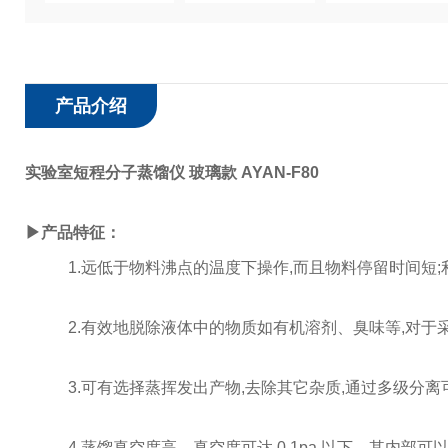
产品介绍
实验室短程分子蒸馏仪 玻璃款 AYAN-F80
▶
产品特征：
1.远低于物料沸点的温度下操作,而且物料停留时间短
2.
有效地脱除液体中的物质如有机溶剂、臭味等
,
对于
3.
可有选择蒸挥发出产物
,
去除其它杂质
,
通过多级分离
4.
蒸馏真空度高，真空度可达
0.1pa
以下，其内部可