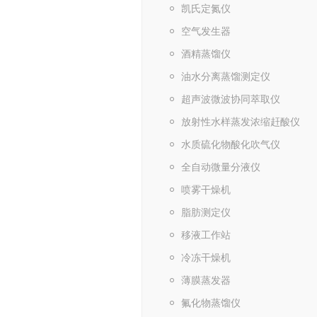
凯氏定氮仪
空气发生器
酒精蒸馏仪
油水分离蒸馏测定仪
超声波微波协同萃取仪
放射性水样蒸发浓缩赶酸仪
水质硫化物酸化吹气仪
全自动微量分液仪
喷雾干燥机
脂肪测定仪
移液工作站
冷冻干燥机
薄膜蒸发器
氟化物蒸馏仪