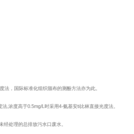
林光度法，国际标准化组织颁布的测酚方法亦为此。
法,浓度高于0.5mg/L时采用4-氨基安ti比林直接光度法。
或未经处理的总排放污水口废水。