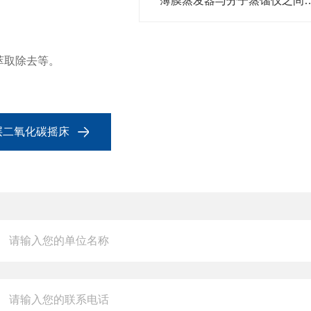
薄膜蒸发器与分子蒸馏
萃取除去等。
2单层二氧化碳摇床