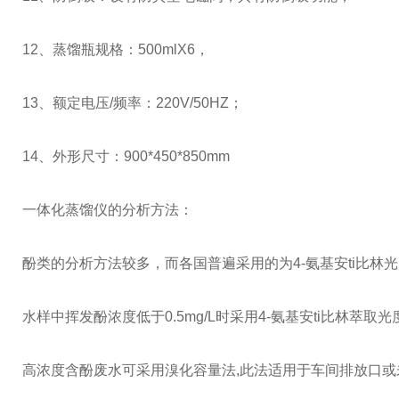
12、蒸馏瓶规格：500mlX6，
13、额定电压/频率：220V/50HZ；
14、外形尺寸：900*450*850mm
一体化蒸馏仪的分析方法：
酚类的分析方法较多，而各国普遍采用的为4-氨基安ti比
水样中挥发酚浓度低于0.5mg/L时采用4-氨基安ti比林萃取光度
高浓度含酚废水可采用溴化容量法,此法适用于车间排放口