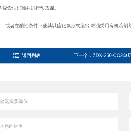
均应设法消除并进行预蒸馏。
沉淀，或者在酸性条件下使其以硫化氢形式逸出;对油类用有机溶剂
返回列表
下一个：
ZDX-250-CO