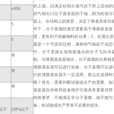
的上端，以满足轻组分蒸汽自下而上流动的
≤450
的气相出口位于蒸发器的下端，因为轻组分
器上。
在结构上的差异，决定了两者具体功
5
件下，分子蒸馏的真空度要高于薄膜蒸发器
度，更有利于热敏物料的分离；
2、在沸点
5
凝是一个可逆的过程，液相和气相处于动态
中，分子直接从加热面逸出的分子飞向冷
有
制。与薄膜蒸发器相比，分子蒸馏的分离精
薄膜蒸发器可以进行实验，分子蒸馏可以进
有
行的薄膜蒸发器不一定适用。
那么在选择时
呢？
首先，需要判断试验或生产的需要。如
有
蒸发器在价格和设备维护方面具有显著优势
特殊要求，不能满足非分子蒸馏，就不能为
备，给试验或生产带来不必要的损失。
a以下
10Pa以下