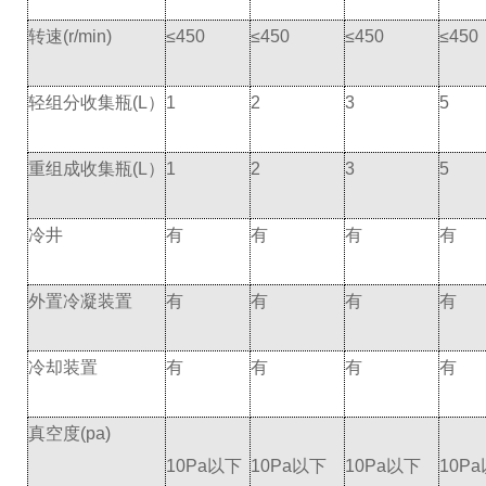
转速(r/min)
≤450
≤450
≤450
≤450
轻组分收集瓶(L）
1
2
3
5
重组成收集瓶(L）
1
2
3
5
冷井
有
有
有
有
外置冷凝装置
有
有
有
有
冷却装置
有
有
有
有
真空度(pa)
10Pa以下
10Pa以下
10Pa以下
10P