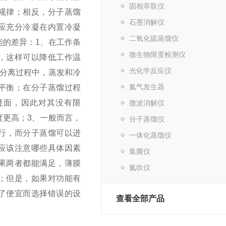
固相萃取仪
规律；相反，分子蒸馏
石墨消解仪
应充分冷凝在内置冷凝
二氧化硫蒸馏仪
能的差异：
1、在工作条
微生物限度检测仪
，这样可以降低工作温
光化学反应仪
差分离过程中，蒸发和冷
氮气发生器
平衡；在分子蒸馏过程
凝面，因此对其没有限
微波消解仪
度更高；
3、一般而言，
分子蒸馏仪
行，而分子蒸馏可以进
一体化蒸馏仪
应该注意哪些具体因素
集菌仪
果两者都能满足，薄膜
氮吹仪
；但是，如果对功能有
了便宜而选择错误的设
查看全部产品