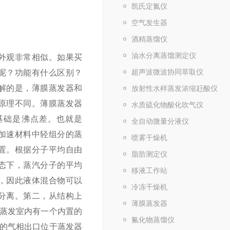
凯氏定氮仪
空气发生器
酒精蒸馏仪
油水分离蒸馏测定仪
外观非常相似。
如果买
超声波微波协同萃取仪
呢？功能有什么区别？
解的是，薄膜蒸发器和
放射性水样蒸发浓缩赶酸仪
原理不同。
薄膜蒸发器
水质硫化物酸化吹气仪
基础是沸点差。
也就是
全自动微量分液仪
加速材料中轻组分的蒸
喷雾干燥机
置。
根据分子平均自由
脂肪测定仪
态下，蒸汽分子的平均
移液工作站
，因此液体混合物可以
冷冻干燥机
分离。
第二，从结构上
薄膜蒸发器
主蒸发室内有一个内置的
氟化物蒸馏仪
器的气相出口位于蒸发器