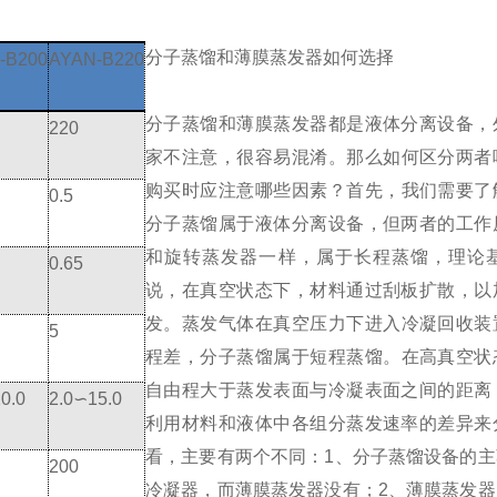
分子蒸馏和薄膜蒸发器如何选择
-B200
AYAN-B220
分子蒸馏和薄膜蒸发器都是液体分离设备，
220
家不注意，很容易混淆。
那么如何区分两者
购买时应注意哪些因素？
首先，我们需要了
0.5
分子蒸馏属于液体分离设备，但两者的工作
和旋转蒸发器一样，属于长程蒸馏，理论
0.65
说，在真空状态下，材料通过刮板扩散，以
发。
蒸发气体在真空压力下进入冷凝回收装
5
程差，分子蒸馏属于短程蒸馏。
在高真空状
自由程大于蒸发表面与冷凝表面之间的距离
0.0
2.0∽15.0
利用材料和液体中各组分蒸发速率的差异来
看，主要有两个不同：
1、分子蒸馏设备的
200
冷凝器，而薄膜蒸发器没有；
2、薄膜蒸发