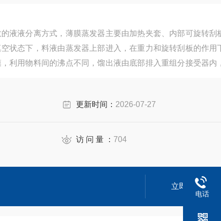
效的液液分离方式，薄膜蒸发器主要由加热夹套、内部可旋转刮
真空状态下，料液由蒸发器上部进入，在重力和旋转刮板的作用
膜，利用物料间的沸点不同，馏出液由底部排入重组分接受器内
轻组分接受器内，从而完成整个分离过程。
更新时间：
2026-07-27
访 问 量 ：
704
立即咨询
电话