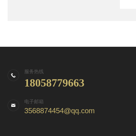
服务热线
18058779663
电子邮箱
3568874454@qq.com