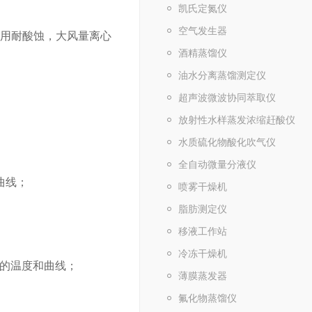
凯氏定氮仪
空气发生器
采用耐酸蚀，大风量离心
酒精蒸馏仪
油水分离蒸馏测定仪
超声波微波协同萃取仪
放射性水样蒸发浓缩赶酸仪
水质硫化物酸化吹气仪
全自动微量分液仪
曲线；
喷雾干燥机
脂肪测定仪
移液工作站
冷冻干燥机
内的温度和曲线；
薄膜蒸发器
氟化物蒸馏仪