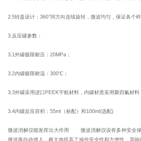
2.5转盘设计：360°同方向连续旋转，微波均匀，保证各
3.反应罐参数：
3.1外罐极限耐压：20MPa；
3.2内罐极限耐温：300℃；
3.3外罐采用进口PEEK宇航材料，内罐材质采用聚四氟材料
3.4内罐反应容积：55ml（标配）和100ml(选配)
微波消解仪能发挥出大作用
微波消解仪设有多种安全保护
微波再自动馈入，极大地提高了操作安全性和方便性，异响