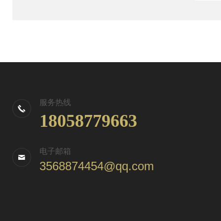
服务热线
18058779663
电子邮箱
3568874454@qq.com