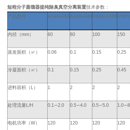
短程分子蒸馏器提纯除臭真空分离装置
技术参数：
产品型号
AYAN-F60
AYAN-F80
AYAN-F100
AYAN
内径（mm）
60
80
100
150
蒸发面积（㎡）
0.06
0.1
0.15
0.25
冷凝面积（㎡）
0.1
0.15
0.25
0.45
进料容积（L）
1
2
2
2
处理流量L/H
0.1∽2.0
0.5∽4.0
0.5∽5.0
1.0∽8
电机功率（W）
120
120
120
120