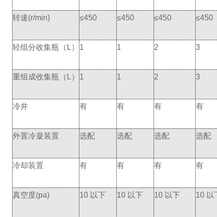
转速(r/min)
≤450
≤450
≤450
≤450
轻组分收集瓶（L）
1
1
2
3
重组成收集瓶（L）
1
1
2
3
冷井
有
有
有
有
外置冷凝装置
选配
选配
选配
选配
冷却装置
有
有
有
有
真空度(pa)
10 以下
10 以下
10 以下
10 以