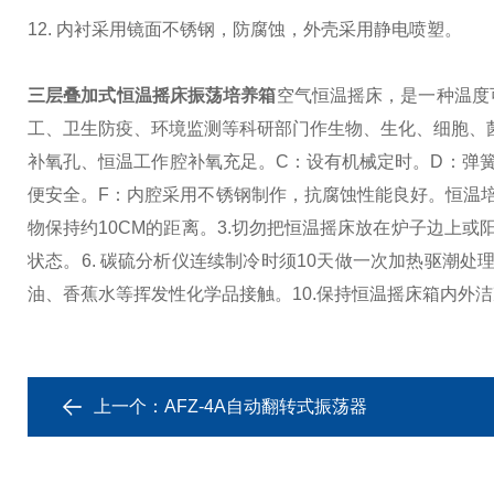
12. 内衬采用镜面不锈钢，防腐蚀，外壳采用静电喷塑。
三层叠加式恒温摇床振荡培养箱
空气恒温摇床，是一种温度
工、卫生防疫、环境监测等科研部门作生物、生化、细胞、
补氧孔、恒温工作腔补氧充足。C：设有机械定时。D：弹
便安全。F：内腔采用不锈钢制作，抗腐蚀性能良好。
恒温
物保持约10CM的距离。
3.切勿把恒温摇床放在炉子边上或
状态。
6. 碳硫分析仪连续制冷时须10天做一次加热驱潮处
油、香蕉水等挥发性化学品接触。
10.保持恒温摇床箱内外
上一个：
AFZ-4A自动翻转式振荡器