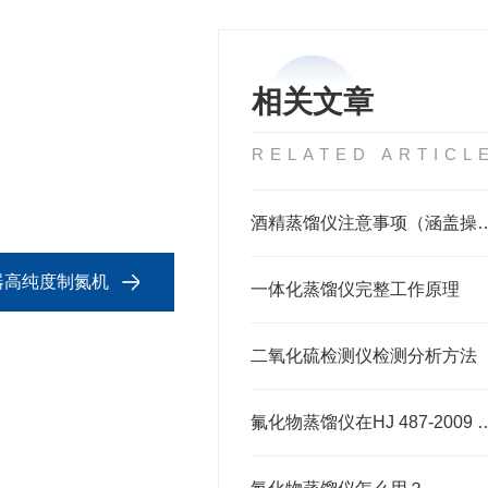
相关文章
RELATED ARTICL
酒精蒸馏仪注意事项（涵盖操作、
生器高纯度制氮机
一体化蒸馏仪完整工作原理
二氧化硫检测仪检测分析方法
氟化物蒸馏仪在HJ 487-