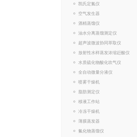
凯氏定氮仪
空气发生器
酒精蒸馏仪
油水分离蒸馏测定仪
超声波微波协同萃取仪
放射性水样蒸发浓缩赶酸仪
水质硫化物酸化吹气仪
全自动微量分液仪
喷雾干燥机
脂肪测定仪
移液工作站
冷冻干燥机
薄膜蒸发器
氟化物蒸馏仪