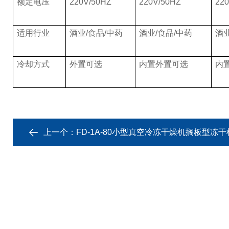
额定电压
220V/50HZ
220V/50HZ
22
适用行业
酒业/食品/中药
酒业/食品/中药
酒业
冷却方式
外置可选
内置外置可选
内
上一个：
FD-1A-80小型真空冷冻干燥机搁板型冻干