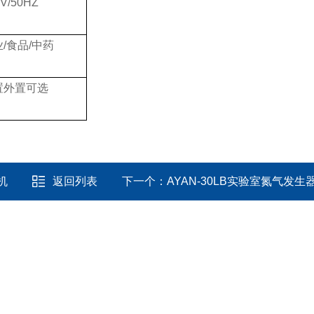
0V/50HZ
/食品/中药
置外置可选
机
返回列表
下一个：
AYAN-30LB实验室氮气发