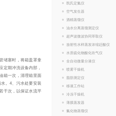
凯氏定氮仪
空气发生器
酒精蒸馏仪
油水分离蒸馏测定仪
超声波微波协同萃取仪
放射性水样蒸发浓缩赶酸仪
水质硫化物酸化吹气仪
管堵塞时，将箱盖罩拿
全自动微量分液仪
中应定期冲洗设备内部，
喷雾干燥机
油箱一次，清理箱里面
脂肪测定仪
清水。
4、污水处要安装
移液工作站
理若干次，以保证水流平
冷冻干燥机
薄膜蒸发器
氟化物蒸馏仪