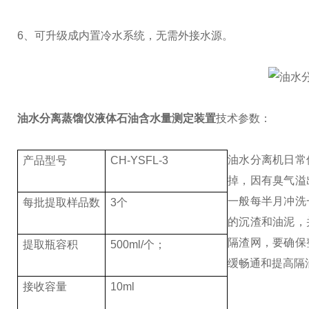
6、可升级成内置冷水系统，无需外接水源。
油水分离蒸馏仪液体石油含水量测定装置
技术参数：
油水分离机日常
产品型号
CH-YSFL-3
掉，因有臭气溢
一般每半月冲洗
每批提取样品数
3个
的沉渣和油泥，
隔渣网，要确保
提取瓶容积
500ml/个；
缓畅通和提高隔
接收容量
10ml