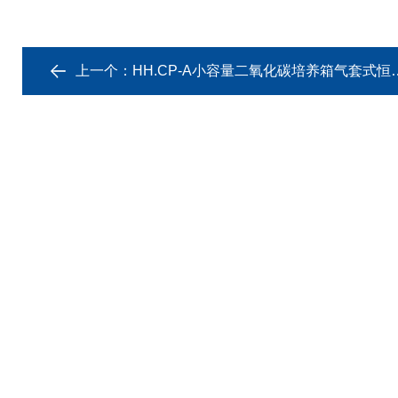
上一个：
HH.CP-A小容量二氧化碳培养箱气套式恒温孵箱