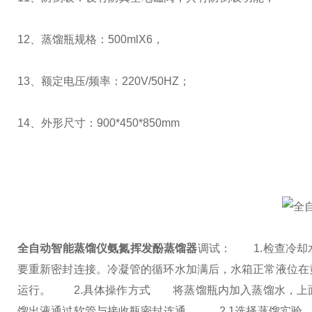
12、蒸馏瓶规格：500mlX6，
13、额定电压/频率：220V/50HZ；
14、外形尺寸：900*450*850mm
全自动智能蒸馏仪氨氮挥发酚蒸馏器
调试：
1.检查冷却
要重新密封连接。冷凝管的循环水加满后，水箱正常液位在
运行。
2.具体操作方式
将蒸馏瓶内加入蒸馏水，上面
馏出液通过软管与接收瓶密封连通。
2.1选择蒸馏实验