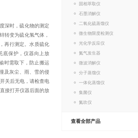
固相萃取仪
石墨消解仪
二氧化硫蒸馏仪
度深时，硫化物的测定
微生物限度检测仪
锌转变为硫化氢气体，
光化学反应仪
收，再行测定。
水质硫化
氮气发生器
托底保护，仪器向上放
输时需取下，防止搬运
微波消解仪
撞及灰尘、雨、雪的侵
分子蒸馏仪
源开关后无电，请检查电
一体化蒸馏仪
可直接打开仪器后面的放
集菌仪
氮吹仪
查看全部产品