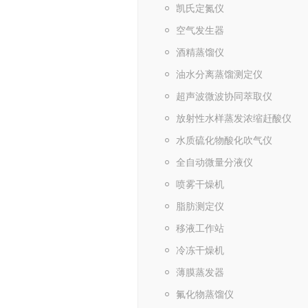
凯氏定氮仪
空气发生器
酒精蒸馏仪
油水分离蒸馏测定仪
超声波微波协同萃取仪
放射性水样蒸发浓缩赶酸仪
水质硫化物酸化吹气仪
全自动微量分液仪
喷雾干燥机
脂肪测定仪
移液工作站
冷冻干燥机
薄膜蒸发器
氟化物蒸馏仪