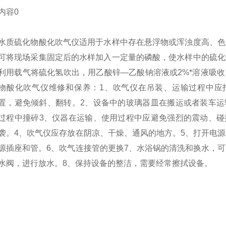
内容0
水质硫化物酸化吹气仪适用于水样中存在悬浮物或浑浊度高、色
可将现场采集固定后的水样加入一定量的磷酸，使水样中的硫化
利用载气将硫化氢吹出，用乙酸锌—乙酸钠溶液或2%*溶液吸
物酸化吹气仪维修和保养：
1、吹气仪在吊装、运输过程中应
置，避免倾斜、翻转。
2、设备中的玻璃器皿在搬运或者装车运
过程中撞碎
3、仪器在运输、使用过程中应避免强烈的震动、碰
袭。
4、吹气仪应存放在阴凉、干燥、通风的地方。
5、打开电
源插座和管。
6、吹气连接管的更换
7、水浴锅的清洗和换水，
水阀，进行放水。
8、保持设备的整洁，需要经常擦拭设备。