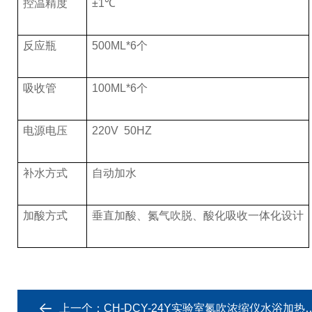
控温精度
±1℃
反应瓶
500ML*6个
吸收管
100ML*6个
电源电压
220V 50HZ
补水方式
自动加水
加酸方式
垂直加酸、氮气吹脱、酸化吸收一体化设计
上一个：
CH-DCY-24Y实验室氮吹浓缩仪水浴加热吹氮装置