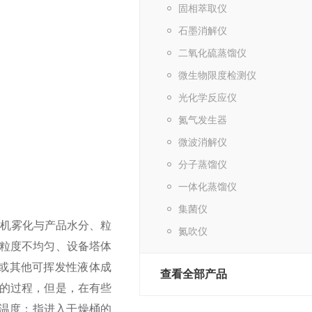
固相萃取仪
石墨消解仪
二氧化硫蒸馏仪
微生物限度检测仪
光化学反应仪
氮气发生器
微波消解仪
分子蒸馏仪
一体化蒸馏仪
集菌仪
燥机雾化与产品水分、粒
氮吹仪
粒度不均匀、设备塔体
或其他可挥发性液体成
查看全部产品
的过程，但是，在有些
燥温度：指进入干燥桶的