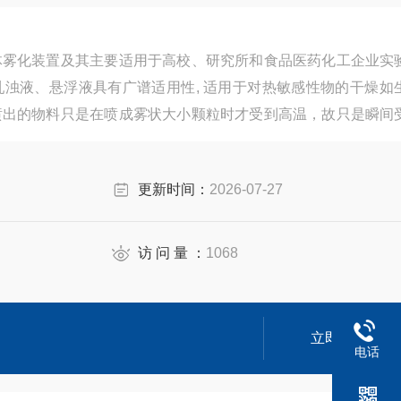
体雾化装置及其主要适用于高校、研究所和食品医药化工企业实
浊液、悬浮液具有广谱适用性, 适用于对热敏感性物的干燥如
喷出的物料只是在喷成雾状大小颗粒时才受到高温，故只是瞬间
持其活性成份不受破坏。
更新时间：
2026-07-27
访 问 量 ：
1068
立即咨询
电话