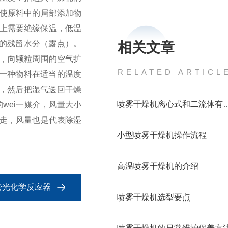
使原料中的局部添加物
择上需要绝缘保温，低温
的残留水分（露点）。
相关文章
，向颗粒周围的空气扩
RELATED ARTICL
一种物料在适当的温度
，然后把湿气送回干燥
喷雾干燥机离心式和二
wei一媒介，风量大小
走，风量也是代表除湿
小型喷雾干燥机操作流程
高温喷雾干燥机的介绍
试管光化学反应器
喷雾干燥机选型要点