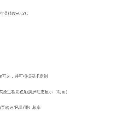
温精度±0.5℃
/2.0mm可选，并可根据要求定制
个实验过程彩色触摸屏动态显示（动画）
动泵转速/风量/通针频率