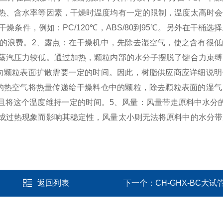
热、含水率等因素，干燥时温度均有一定的限制，温度太高时会
条件，例如：PC/120℃，ABS/80到95℃。另外在干桶选
的浪费。
2、露点：在干燥机中，先除去湿空气，使之含有很低
蒸汽压力较低。通过加热，颗粒内部的水分子摆脱了键合力束缚
向颗粒表面扩散需要一定的时间。因此，树脂供应商应详细说明
的热空气将热量传递给干燥料仓中的颗粒，除去颗粒表面的湿气
且将这个温度维持一定的时间。
5、风量：风量带走原料中水分的
成过热现象而影响其稳定性，风量太小则无法将原料中的水分带
返回列表
下一个：
CH-GHX-BC大