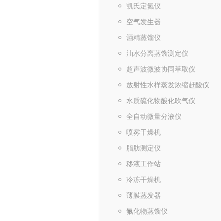
凯氏定氮仪
空气发生器
酒精蒸馏仪
油水分离蒸馏测定仪
超声波微波协同萃取仪
放射性水样蒸发浓缩赶酸仪
水质硫化物酸化吹气仪
全自动微量分液仪
喷雾干燥机
脂肪测定仪
移液工作站
冷冻干燥机
薄膜蒸发器
氟化物蒸馏仪