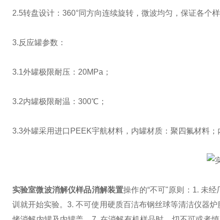
2.5转盘设计：360°同方向连续旋转，微波均匀，保证各
3.反应罐参数：
3.1外罐极限耐压：20MPa；
3.2内罐极限耐温：300℃；
3.3外罐采用进口PEEK宇航材料，内罐材质：聚四氟材料；内罐
实验室微波消解仪样品消解装置
操作的“不可"原则：
1. 
训就开始实验。
3. 不可使用硬质百洁布钢丝球等清洁仪器炉
烤消解内罐及内罐盖。
7. 在消解有机样品时，切不可或者慎