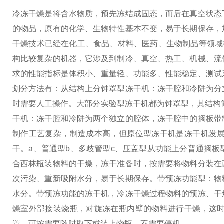
冷冻干燥是将含水物质，预先冻结成固态，而后在真空状态
的物品，原有的化学、生物特性基本不变，易于长期保存，
干燥技术已经在化工、食品、材料、医药、生物制品等领域
构比较复杂的机器，它涉及到制冷、真空、热工、机械、流
求的性能指标是体积小、重量轻、功能多、性能稳定、测试
划分方法有：
从结构上分
钟罩型冻干机：冻干腔和冷阱为分
时需要人工操作。大部分实验型冻干机都为钟罩型，其结构
干机：冻干腔和冷阱为两个独立的腔体，冻干腔中的搁板带
制作工艺复杂，制造成本高，但原位型冻干机是冻干机发
干。
a、普通型b、多歧管型c、压盖型
从功能上分
普通搁板
合西林瓶装物料的干燥，冻干准备时，按需要将物料分装在
次污染、重新吸附水分，易于长期保存。
带预冻功能型：物
水分。带预冻功能的冻干机，冷冻干燥过程物料的预冻、干
燥室外部接装烧瓶，对旋冻在瓶内壁的物料进行干燥，这
置，可按需要随时取下或装上烧瓶，不需要停机。