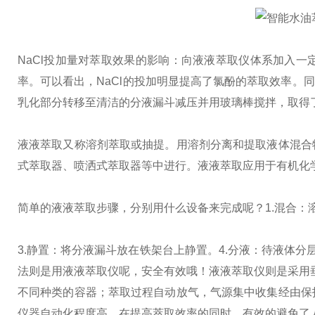
NaCl投加量对萃取效果的影响：
向液液萃取仪体系加入一
率。可以看出，NaCl的投加明显提高了氯酚的萃取效率。
乳化部分转移至清洁的分液漏斗减压并用玻璃棒搅拌，取得
液液萃取又称溶剂萃取或抽提。用溶剂分离和提取液体混合
式萃取器、喷洒式萃取器等中进行。
液液萃取应用于有机化
简单的液液萃取步骤，分别用什么设备来完成呢？
1.混合
3.静置：将分液漏斗放在铁架台上静置。
4.分液：待液体分
法则是用液液萃取仪呢，安全有效哦！
液液萃取仪则是采用垂
不同种类的容器；萃取过程自动放气，气源集中收集经由保
仪器自动化程度高，在提高萃取效率的同时，有效的避免了