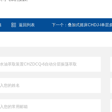
璃
返回列表
下一个：
叠加式摇床CHDJ-I单