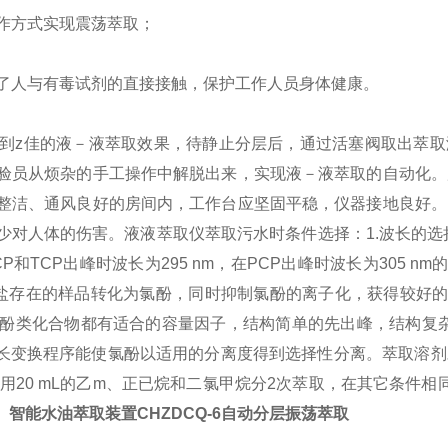
作方式实现震荡萃取；
免了人与有毒试剂的直接接触，保护工作人员身体健康。
到z佳的液－液萃取效果，待静止分层后，通过活塞阀取出萃取
验员从烦杂的手工操作中解脱出来，实现液－液萃取的自动化。
整洁、通风良好的房间内，工作台应坚固平稳，仪器接地良好。
少对人体的伤害。
液液萃取仪萃取污水时条件选择：
1.波长的选
CP和TCP出峰时波长为295 nm，在PCP出峰时波长为305 n
盐存在的样品转化为氯酚，同时抑制氯酚的离子化，获得较好
酚类化合物都有适合的容量因子，结构简单的先出峰，结构复杂
波长变换程序能使氯酚以适用的分离度得到选择性分离。
萃取溶剂
样品，用20 mL的乙m、正已烷和二氯甲烷分2次萃取，在其它条件
。
智能水油萃取装置CHZDCQ-6自动分层振荡萃取