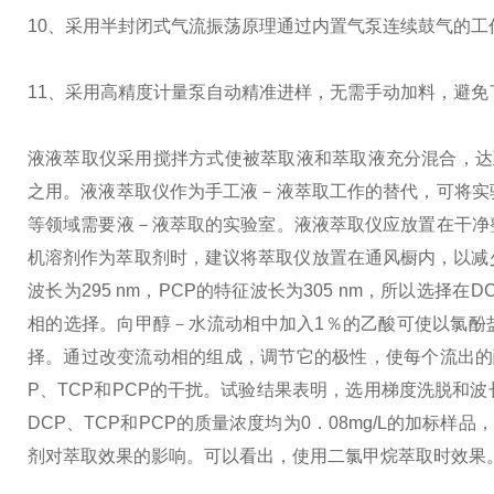
10、采用半封闭式气流振荡原理通过内置气泵连续鼓气的工
11、采用高精度计量泵自动精准进样，无需手动加料，避
液液萃取仪采用搅拌方式使被萃取液和萃取液充分混合，达
之用。液液萃取仪作为手工液－液萃取工作的替代，可将实
等领域需要液－液萃取的实验室。
液液萃取仪应放置在干净
机溶剂作为萃取剂时，建议将萃取仪放置在通风橱内，以减
波长为295 nm，PCP的特征波长为305 nm，所以选择在D
相的选择。向甲醇－水流动相中加入1％的乙酸可使以氯酚
择。通过改变流动相的组成，调节它的极性，使每个流出的
P、TCP和PCP的干扰。试验结果表明，选用梯度洗脱和
DCP、TCP和PCP的质量浓度均为0．08mg/L的加标
剂对萃取效果的影响。可以看出，使用二氯甲烷萃取时效果