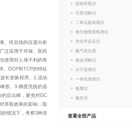
固相萃取仪
石墨消解仪
二氧化硫蒸馏仪
微生物限度检测仪
光化学反应仪
液。供后续的仪器分析
氮气发生器
广泛应用于环保、医药
当使用对人体不利的有
微波消解仪
择。DCP和TCP的特征
分子蒸馏仪
m的波长变换程序。
2.流动
一体化蒸馏仪
的峰形。
3.梯度洗脱的选
集菌仪
的后出峰，避免对DC
氮吹仪
对萃取效果的影响：
取
相同的情况下，考察3种溶
查看全部产品