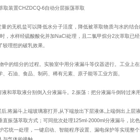
定量的无机盐可以降低水分子活度，降低被萃取物质与水的结合
同时，水样经硫酸酸化并加NaCl处理，且二氯甲烷分2次萃取已
了较理想的破乳效果。
物中的组分的过程。实验室中用分液漏斗等仪器进行。工业上在
学、石油、食品、制药、稀有元素、原子能等工业方面。
：溶液和萃取液分别倒入分液漏斗。
2.振荡：把分液漏斗倒转过来
层后,将漏斗上端玻璃塞打开,从下端放出下层液体,上端倒出上层
直振荡萃取方式；可同批次处理125ml-2000ml分液漏斗，
护芯统一处理，一键启动、智能程序设置、漏电保护等实现整个
人与气体的接触。