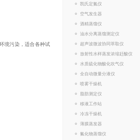
凯氏定氮仪
空气发生器
酒精蒸馏仪
油水分离蒸馏测定仪
超声波微波协同萃取仪
环境污染，适合各种试
放射性水样蒸发浓缩赶酸仪
水质硫化物酸化吹气仪
全自动微量分液仪
喷雾干燥机
脂肪测定仪
移液工作站
冷冻干燥机
薄膜蒸发器
氟化物蒸馏仪