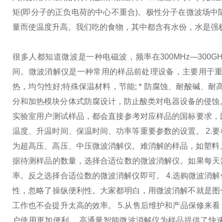
矩(即分子的正
负电荷的中心不重合)。极性分子在微波场中
量而使温度升高。我们吃的食物，其中都含有水份，水是强
很多人都知道微波是一种电磁波，频率在300MHz—300
间。微波消解仪是一种常用的样品前处理设备，主要用于重金
热，均匀性好;特殊保温材料，节能; * 防腐蚀、耐酸碱、耐
分和加热模块分体式防腐设计，防止酸类对电器设备的侵蚀。
实验室用户测试样品，都会直接参考对应样品的国标要求，
温度、升温时间、保温时间、功率等重要参数的设置。 2.
为超高压、高压、中压微波消解仪。难消解的样品，如塑料、
据待测样品的数量，选择合适位数的微波消解仪。如果每天
率。反之选择合适位数的微波消解仪即可。 4.选购微波消
性，忽略了操纵便利性。大家都明白，用微波消解不就是图
工作也不会提升太高的效率。 5.从售后维护和产品保修来
户使用更加便利。 高通量智能微波消解仪为样品提供了快