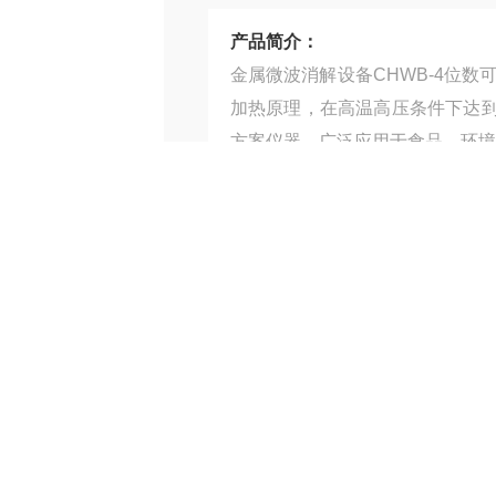
产品简介：
金属微波消解设备CHWB-4位
加热原理，在高温高压条件下达
方案仪器，广泛应用于食品、环境
产品型号：
厂商性质：
生产厂家
服务热线