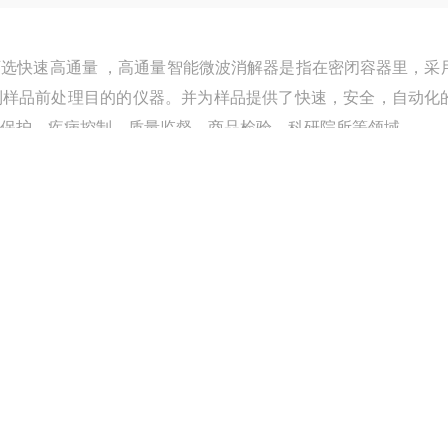
数可选快速高通量 ，高通量智能微波消解器是指在密闭容器里，采
到样品前处理目的的仪器。并为样品提供了快速，安全，自动化
保护、疾病控制、质量监督、商品检验、科研院所等领域。
更新时间：
2026-07-26
访 问 量 ：
807
立即咨询