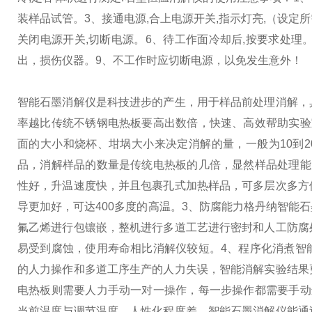
装样品试管。
3、接通电源,合上电源开关,指示灯亮,（设定
关闭电源开关,切断电源。
6、待工作面冷却后,按要求处理
出，损伤仪器。
9、不工作时应切断电源，以免发生意外！
智能石墨消解仪是科技进步的产生，用于样品前处理消解，
率越比传统不锈钢电热板要高出数倍，快速、高效帮助实验
面的大小和烧杯、坩埚大小来决定消解的量，一般为10到2
品，消解样品的数量是传统电热板的几倍，显然样品处理能
性好，升温速度快，并且包裹孔式加热样品，可多层次多方
导更加好，可达400多度的高温。
3、防腐能力
格丹纳智能石
氟乙烯进行包镶嵌，整机进行多道工艺进行密封和人工防腐
易受到腐蚀，使用寿命相比消解仪较短。
4、程序化消煮
智
的人力操作和多道工序生产的人力失误，智能消解实验结果
电热板则需要人力手动一对一操作，每一步操作都需要手动
当前温度与调节温度，人性化程度差。智能石墨消解仪能通