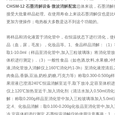
CHSM-12 石墨消解设备 微波消解配套
总体来说，石墨消解
接受大批量样品处理。在使用寿命上来说石墨消解仪也是比
更加方便操作；电热板大多数是达不到这个功能的。
将样品和消化液置于消化管中，在恒温状态下进行消化，使
品（血，尿，毛发），化妆品等。
1、食品样品消解：
（1）
取1-10.0ml（样品至消化管中,加入三粒玻璃珠）将消化管放
体积进行测定）.
（3）一般性食品（如色酒,饮料,水果糖,冲剂,
液,消化管放入消解仪上160℃消化约1-3h）至消化液澄清后
肉食品,香肠,豆油,奶粉,奶糖,巧克力等）称取0.300-0.5
果溶液已澄清240℃恒温消解至近干,取下放冷,定容至体积进
仪上120℃加热至近干,加入消化剂（清洁水加入0.50ml消
解：
称取0.200g样品至消化管中加入三粒玻璃珠加入5.0m
定.
4、化妆品消解：
取0.100-0.200g化妆品至消化管中,
冷,定容体积进行测定.
石墨恒温消解仪的使用注意事项：
1