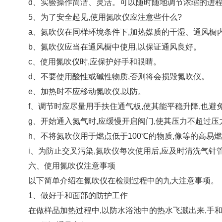
d、实验操作简洁、灵活。可以随时随地调节浓缩的进
5、为了安全起见,使用氮吹仪应注意些什么?
a、氮吹仪在同样环境条件下,加热媒质的干湿、通风橱内
b、氮吹仪应当在通风橱中使用,以保证通风良好。
c、使用氮吹仪时,应保护好手和眼睛。
d、不要使用酸性或碱性物质,否则将会损毁氮吹仪。
e、加热时不应移动氮吹仪,以防。
f、调节时应尽量用手扶住通气板,使其能平稳升降,也避
g、开始通入氮气时,应缓慢开启阀门,使其压力不超过压力
h、不将氮吹仪用于燃点低于100℃的物质,像等的高易
i、为防止交叉污染,氮吹仪每次使用后,应及时清洗气针
六、使用氮吹仪注意事项
以下简单介绍在氮吹仪在检测过程中的九大注意事项。
1、做好手和面部的防护工作
在做样品加热过程中,以防水浴池中的热水飞溅出来,手和