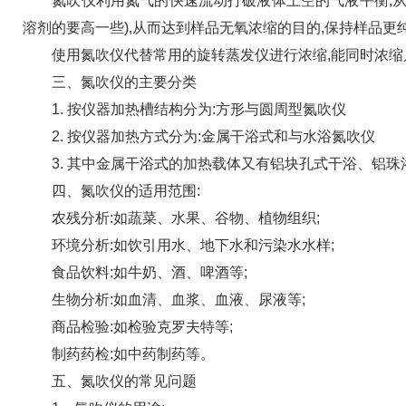
氮吹仪利用氮气的快速流动打破液体上空的气液平衡,从而
溶剂的要高一些),从而达到样品无氧浓缩的目的,保持样品更
使用氮吹仪代替常用的旋转蒸发仪进行浓缩,能同时浓缩几十
三、氮吹仪的主要分类
1. 按仪器加热槽结构分为:方形与圆周型氮吹仪
2. 按仪器加热方式分为:金属干浴式和与水浴氮吹仪
3. 其中金属干浴式的加热载体又有铝块孔式干浴、铝珠
四、氮吹仪的适用范围:
农残分析:如蔬菜、水果、谷物、植物组织;
环境分析:如饮引用水、地下水和污染水水样;
食品饮料:如牛奶、酒、啤酒等;
生物分析:如血清、血浆、血液、尿液等;
商品检验:如检验克罗夫特等;
制药药检:如中药制药等。
五、氮吹仪的常见问题