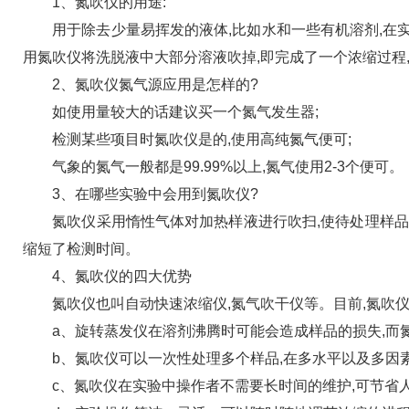
1、氮吹仪的用途:
用于除去少量易挥发的液体,比如水和一些有机溶剂,在实
用氮吹仪将洗脱液中大部分溶液吹掉,即完成了一个浓缩过程
2、氮吹仪氮气源应用是怎样的?
如使用量较大的话建议买一个氮气发生器;
检测某些项目时氮吹仪是的,使用高纯氮气便可;
气象的氮气一般都是99.99%以上,氮气使用2-3个便可。
3、在哪些实验中会用到氮吹仪?
氮吹仪采用惰性气体对加热样液进行吹扫,使待处理样品迅
缩短了检测时间。
4、氮吹仪的四大优势
氮吹仪也叫自动快速浓缩仪,氮气吹干仪等。目前,氮吹仪
a、旋转蒸发仪在溶剂沸腾时可能会造成样品的损失,而
b、氮吹仪可以一次性处理多个样品,在多水平以及多因
c、氮吹仪在实验中操作者不需要长时间的维护,可节省