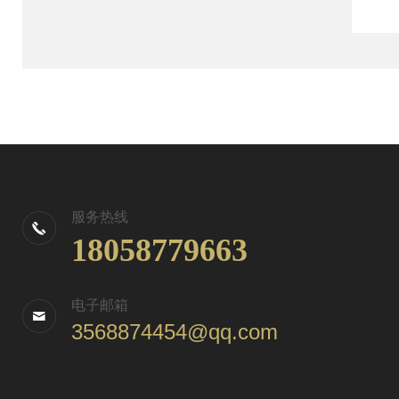
服务热线
18058779663
电子邮箱
3568874454@qq.com