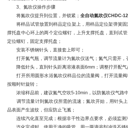
3、氮吹仪操作步骤
将氮吹仪提升到位置，并锁紧；
全自动氮吹仪CHDC-1
将样品试管放置到样品定位架上，用样品定位架弹簧固定
撑托盘中心环上的两个定位螺钉，上升支撑托盘，直到试管
定位螺钉，固定支撑托盘；
安装不锈钢针头，直接套上即可；
打开氮气瓶，调节流量计为氮吹仪送气；氮气只需开，否
降低针头，直到针头距离溶液表面6mm；调整拧开配气
打开所用圆形水浴氮吹仪样品位的流量阀，打开流量阀时，
按顺时针旋转；
浓缩样品前，建议氮气空吹5-10min，以防氮吹仪气路
调节流量计到氮吹仪所需的流速；氮吹开始，用针头上面的
品表面产生波纹，但应防止飞溅；
连续汽化直至完成；根据非干性边界点要求，必须监测汽
汽化完成时，使用干净的吸管，用一两滴溶剂冲洗不锈