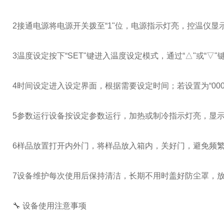
2
接通电源
将电源开关拨至“1"位，电源指示灯亮，控温仪显示
3
温度设定
按下“SET"键进入温度设定模式，通过“△"或“▽"
4
时间设定
进入设定界面，根据需要设定时间；若设置为“000
5
参数运行
设备按设定参数运行，加热或制冷指示灯亮，显示
6
样品放置
打开内外门，将样品放入箱内，关好门，避免频繁
7
设备维护
每次使用后保持清洁，长期不用时盖好防尘罩，放
🔧 设备使用注意事项