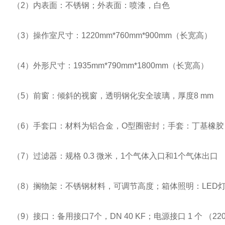
（
2
）内表面：不锈钢；外表面：喷漆，白色
（
3
）
操作室尺寸：
1220
mm
*
760mm*900mm
（长宽高）
（
4
）外形尺寸：
1935mm*790mm*1800mm
（长宽高）
（
5
）前窗：倾斜的视窗，透明钢化安全玻璃，厚度
8 mm
（
6
）手套口：材料为铝合金，
O
型圈密封；手套：丁基橡胶
（
7
）过滤器：规格
0.3
微米，
1
个气体入口和
1
个气体出口
（
8
）搁物架：不锈钢材料，可调节高度；箱体照明：
LED
（
9
）接口：备用接口
7
个，
DN 40 KF
；电源接口
1
个 （
22