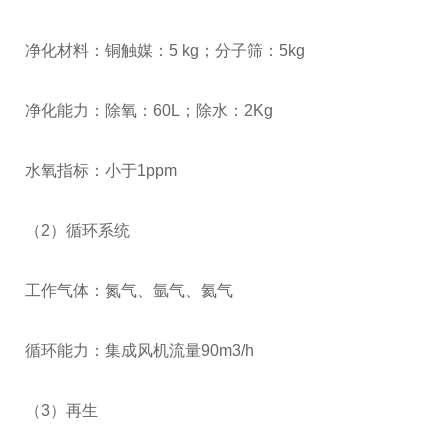
净化材料：铜触媒：
5 kg
；分子筛：
5kg
净化能力：除氧：
60L
；除水：
2Kg
水氧指标：小于
1ppm
（
2
）循环系统
工作气体：氮气、氩气、氦气
循环能力：集成风机流量
90m3/h
（
3
）再生