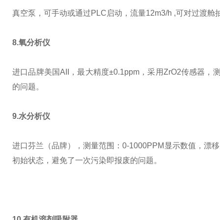
真空泵，可手动或通过
PLC
启动，流量
12m3/h ,
可对过渡舱
8.氧分析仪
进口品牌美国
AII
，
最大精度±
0.1ppm
，采用
ZrO2
传感器，
的问题。
9.水分析仪
进口芬兰
（品牌），
测量范围：
0-1000PPM
显示数值，漂移
初始状态，避免了一次污染即报废的问题。
10.有机溶剂吸附器