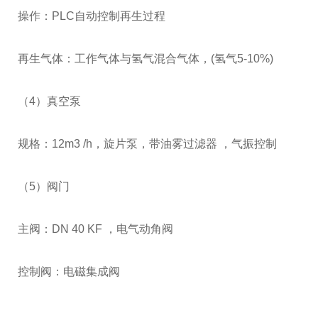
操作：
PLC
自动控制再生过程
再生气体：工作气体与氢气混合气体，
(
氢气
5-10%)
（
4
）真空泵
规格：
12m3 /h
，旋片泵，带油雾过滤器 ，气振控制
（
5
）阀门
主阀：
DN 40 KF
，电气动角阀
控制阀：电磁集成阀