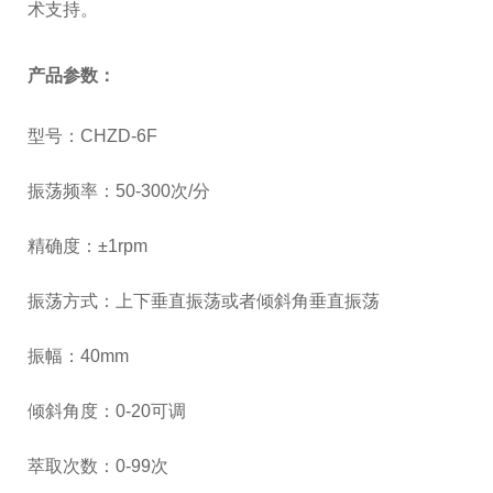
术支持。
产品
参数：
型号：CHZD-6F
振荡频率：
50-300
次
/
分
精确度：±
1rpm
振荡方式：上下垂直振荡或者倾斜角垂直振荡
振幅：
40mm
倾斜角度：
0-20
可调
萃取次数：
0-99
次