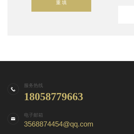
服务热线
18058779663
电子邮箱
3568874454@qq.com