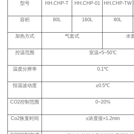
型号
HH.CHP-T
HH.CHP-01
HH.CHP-TW
容积
80L
160L
80L
加热方式
气套式
水
控温范围
室温
+5~50℃
温度分辨率
0.1
℃
恒温波动度
±0.
5
℃
CO2控制范围
0~20%
Co2
恢复时间
≤
浓度值
×1.2min