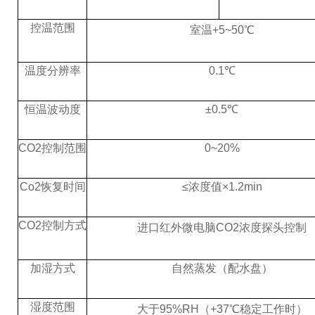
控温范围
室温
+5~50℃
温度分辨率
0.1℃
恒温波动度
±0.5℃
CO2控制范围
0~20%
Co2恢复时间
≤浓度值×1.2min
CO2控制方式
进口红外微电脑
CO2浓度探头控制
加湿方式
自然蒸发（配水盘）
湿度范围
大于
95%RH（+37℃稳定工作时）