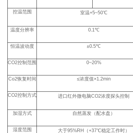
控温范围
室温
+5~5
0
℃
温度分辨率
0.1
℃
恒温波动度
±0.
5
℃
CO2控制范围
0~20%
Co2
恢复时间
≤
浓度值
×1.2min
CO2控制方式
进口红外微电脑
CO2浓度探头控制
加湿方式
自然蒸发（配水盘）
湿度范围
大于
95%RH（+37
℃
稳定工作时）