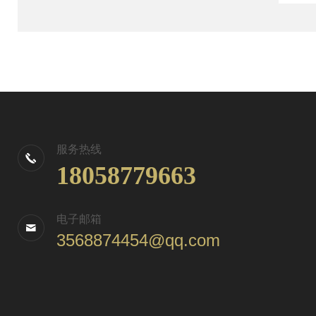
服务热线
18058779663
电子邮箱
3568874454@qq.com