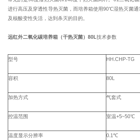
进行高压及穿透性导热灭菌，而培养箱使用90℃湿热灭菌
及核酸变性失活，达到杀灭的目的。
远红外二氧化碳培养箱（干热灭菌）80L
技术参数
型号
HH.CHP-TG
容积
80L
加热方式
气套式
控温范围
室温+5~50℃
温度显示分辨率
0.1℃