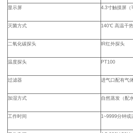
显示屏
4.3寸触摸屏
灭菌方式
140℃ 高温干
二氧化碳探头
IR红外探头
温度探头
PT100
过滤器
进气口配有气
加湿方式
自然蒸发（配
工作时间
1~9999分钟