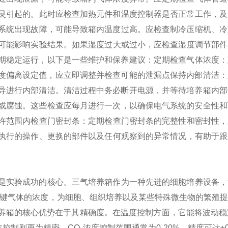
失灵引起的。此时应检查加热元件和温度控制器是否正常工作，及
冷系统出现故障，可能导致箱内温度过高。应检查制冷压缩机、
异常可能影响实验结果。如果湿度过大或过小，应检查湿度调节部
期稳定运行，以下是一些维护和保养建议：
‌定期检查气体浓度‌
度偏离设定值，应立即调整并检查可能的泄漏点‌
‌保持内部清洁
导进行内部清洁。清洁过程中务必断开电源，并等待培养箱内部
或腐蚀。这些检查应每月进行一次，以确保电气系统的安全性和
范围内‌
‌检查门密封条‌：定期检查门密封条的完整性和密封性
期、执行的操作、更换的部件以及任何观察到的异常情况，有助于
是实验成功的核心。三气培养箱作为一种先进的细胞培养设备，
三种关键气体的浓度，为细胞、组织培养以及某些特殊微生物的繁殖
养箱的核心优势在于其精确度。在温度控制方面，它能将波动稳定在
体控制则更为精密，CO₂浓度控制范围通常为0-20%，精度可达±0