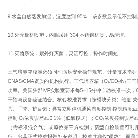
9.水盘自然蒸发加湿，湿度达到 95％，该参数显示但不控制
10.外壳板材喷塑，内胆采用 304 不锈钢材质，易清洁。
11.灭菌系统：紫外灯灭菌，灵活可控，操作时间短
三气培养箱校准必须同时满足安全操作规范、计量技术指标（如
CNAS/CMA资质的机构执行。
三气培养箱（O₂/CO₂/N
功率。美国头部IVF实验室要求每5–15分钟自动校准一次，O₂
干预与设备验证结合。
核心校准要求（按模块分类）
维度 
具、手套、护目镜；异常立即停机通风
温度控制 控制精度≤±
控制 O₂浓度误差≤±0.1%（低氧模式）；CO₂浓度控制误差≤
（需标准混合气）或原位第三方检测；新型自检装置可利
行，出具正式校准报告
补充说明：校准并非仅“调数"，而