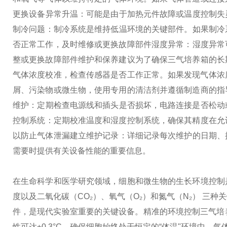
更换‌
‌设备异常升温‌：可能是由于加热元件故障或温度控制
制冷问题‌：制冷系统是维持低温环境的关键部件。如果制
否正常工作，及时维修或更换故障部件‌
‌湿度异常‌：湿度
整或更换故障部件‌
维护和保养建议
为了确保三气培养箱的长
气体浓度校准，检查传感器是否工作正常。如果发现气体浓
屑、污染物或微生物，使用专用的清洁剂并遵循制造商的指
维护‌：定期检查电源线和插头是否损坏，电路连接是否松动
控制系统‌：定期校准温度和湿度控制系统，确保其精度在允许
以防止气体泄漏‌
‌建立维护记录‌：详细记录每次维护的日
需要时提供有关设备性能的重要信息‌。
在生命科学和医学研究领域，细胞和微生物的生长环境控制
度以及二氧化碳（CO₂）、氧气（O₂）和氮气（N₂） 
件，是现代实验室重要的关键设备。
精准的环境控制
三气培
性可达±0.3°C，确保细胞始终处于恒定的“体温"环境中。气