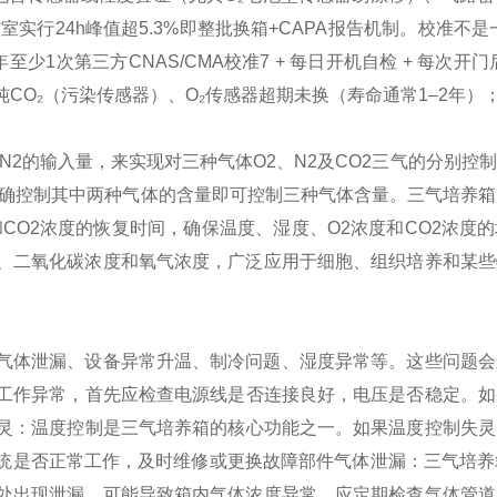
室实行24h峰值超5.3%即整批换箱+CAPA报告机制。
校准不是
至少1次第三方CNAS/CMA校准7 + 每日开机自检 + 每次开
CO₂（污染传感器）、O₂传感器超期未换（寿命通常1–2年）
N2的输入量，来实现对三种气体O2、N2及CO2三气的分别控
只用精确控制其中两种气体的含量即可控制三种气体含量。三气培养
CO2浓度的恢复时间，确保温度、湿度、O2浓度和CO2浓度
、二氧化碳浓度和氧气浓度，广泛应用于细胞、组织培养和某些
气体泄漏、设备异常升温、制冷问题、湿度异常等‌。这些问题
动或工作异常，首先应检查电源线是否连接良好，电压是否稳定。
失灵‌：温度控制是三气培养箱的核心功能之一。如果温度控制失
统是否正常工作，及时维修或更换故障部件‌
‌气体泄漏‌：三气培
处出现泄漏，可能导致箱内气体浓度异常。应定期检查气体管道