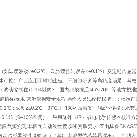
。
温度波动≤±0.2℃、O₂浓度控制误差≤±0.1%）及定期传感
₂三气体可控）广泛应用于辅助生殖、干细胞研究等高精度场景，其
波动控制在±0.1%以内3；国内则依据辽)463-2021等地方校
关键指标/要求 来源依据
安全规程 操作人员须经授权培训；校准前
0.1℃；波动≤±0.2℃；37℃开门30秒后恢复时间≤7分钟9；水套
±0.1%（0–10%区间）；采用红外（IR）或电化学传感器
校准方
用氮气源实现零标气自动线性度诊断
资质要求 应由具备CNAS
是包含传感器线性度验证（尤其O₂电池型传感器易漂移）、气路