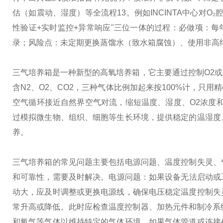
估（如震动、湿度）等全流程13。例如INCINTA中心对O₂腔
性验证+实时监控+异常响应"三位一体的过程：
必做项：每年
录；
风险点：未定期更换蒸馏水（致水箱腐蚀）、使用非高纯
三气培养箱是一种新型的高氧培养箱，它主要通过控制O2或
含N2、O2、CO2，三种气体比例加起来按100%计，
空气循环接近自然界空气对流，缩短温度、湿度、O2浓度和
过模拟微生物、组织、细胞等生长环境，提供稳定的温湿度
养。
三气培养箱的常见问题主要包括电源问题、温度控制失灵、
和可靠性，需要及时解决。
‌电源问题‌：如果设备无法启
动大，应及时调整或更换电源线，确保电压稳定‌
‌温度控制
常升高或降低。此时应检查温度控制器、加热元件和制冷系
和氧气等气体以维持特定的气体环境。如果气体管道或连接