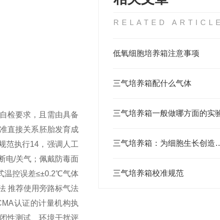
RELATED ARTICL
低氧细胞培养箱注意事项
三气培养箱配什么气体
三气培养箱一般做哪方面的实
器自检要求，且需由具备
校准直接关系胚胎发育成
三气培养箱：为细胞生
准规范执行14，强调人工
断电/关气；佩戴防毒面
三气培养箱校准规范
式温控误差≤±0.2℃
气体
法 推荐使用旁路标气法
/CMA认证的计量机构执
密闭性测试、环境干扰评