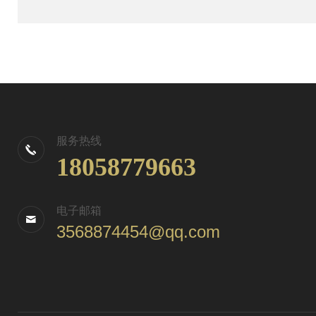
服务热线
18058779663
电子邮箱
3568874454@qq.com