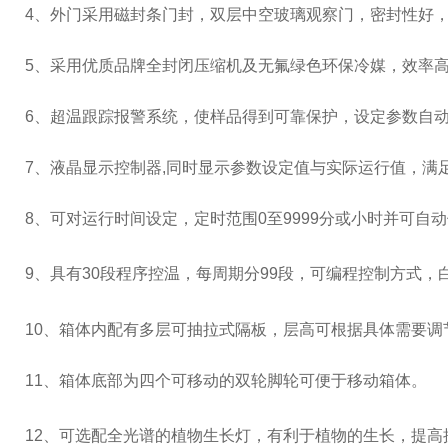
4
、外门采用磁封条门封，双层中空玻璃观察门，密封性好
5
、采用优质品牌全封闭压缩机及无氟绿色环保冷媒，效率
6
、超温跟踪报警系统，使样品得到可靠保护，设定参数自
7
、液晶显示控制器
,
同时显示参数设定值与实际运行值，满
8
、可对运行时间设定，定时范围
0
至
9999
分或小时并可自动
9、具有
30
段程序控温，每周期分
99
段，可编程控制方式，
10、箱体内配有多层可抽拉式隔板，层高可根据具体需要调
11
、箱体底部为四个可移动的双轮脚轮可便于移动箱体。
12
、可选配全光谱的植物生长灯，有利于植物的生长，提高