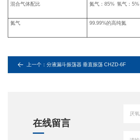
混合气体配比
氮气：
85%
氢气：
5
氮气
99.9
9
%
的高纯氮
上一个：
分液漏斗振荡器 垂直振荡 CHZD-6F
在线留言