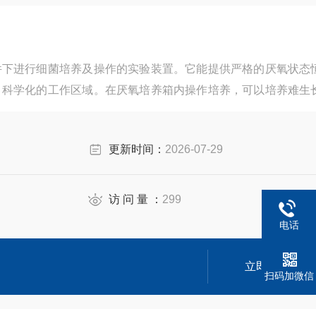
件下进行细菌培养及操作的实验装置。它能提供严格的厌氧状态
、科学化的工作区域。在厌氧培养箱内操作培养，可以培养难生
在大气中操作时接触氧而死亡的危险性，因此本装置是厌氧生物
多用的良好仪器，如改变操作方式，为微需氧菌的生长繁殖提供
更新时间：
2026-07-29
访 问 量 ：
299
电话
立即咨询
扫码加微信