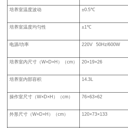
培养室温度波动
±
0.5
℃
培养室温度均匀性
±
1
℃
电源
/
功率
220V 50Hz/600W
培养室内尺寸（
W
×
D
×
H
）（
cm
）
20
×
19
×
26
培养室内部容积
14.3L
操作室尺寸（
W
×
D
×
H
）（
cm
）
76
×
63
×
62
外形尺寸（
W
×
D
×
H
）（
cm
）
120
×
73
×
133