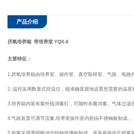
产品介绍
厌氧培养箱 带培养室 YQX-II
主要特征：
1.
厌氧培养箱由培养室、操作室、真空取样室、气路、电路
2..
温控采用数显式控温仪，能准确直观地设置您需要的温度
3.
培养箱内装有紫外线消毒灯，可随时杀菌消毒。气体过滤
4.
气路装置可调节流量
,
培养室操作室内胆由不锈钢板制成
.
。
5.
前窗采用透明耐冲击特种玻璃板制成，并装有操作孔锁紧