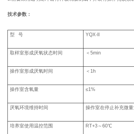
技术参数：
型
号
YQX-
II
取样室形成厌氧状态时间
＜
5min
操作室形成厌氧时间
＜
1h
操作室含氧量
≤
1%
厌氧环境维持时间
操作室在停止补充微量
培养室使用温控范围
RT+3
～
6
0
℃