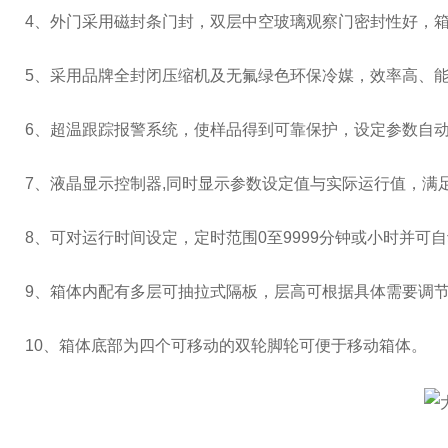
4
、外门采用磁封条门封，双层中空玻璃观察门密封性好，
5
、采用品牌全封闭压缩机及无氟绿色环保冷媒，效率高、
6
、超温跟踪报警系统，使样品得到可靠保护，设定参数自
7
、液晶显示控制器
,
同时显示参数设定值与实际运行值，满
8
、可对运行时间设定，定时范围
0
至
9999
分钟或小时并可自
9、箱体内配有多层可抽拉式隔板，层高可根据具体需要调
10
、箱体底部为四个可移动的双轮脚轮可便于移动箱体。