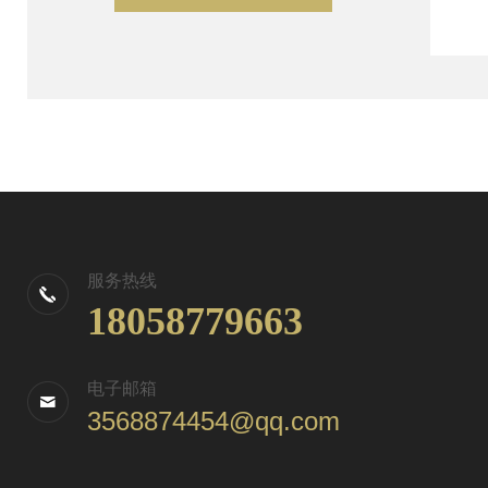
服务热线
18058779663
电子邮箱
3568874454@qq.com