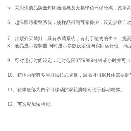
5
、采用优质品牌全封闭压缩机及无氟绿色环保冷媒，效率
6
、超温跟踪报警系统，使样品得到可靠保护，设定参数自
7
、含紫外灭菌灯，具有杀菌系统，有利于植物的生长，提
8
、液晶显示控制器
,
同时显示参数设定值与实际运行值，满
9
、可对运行时间设定，定时范围
0
至
9999
分钟或小时并可自
10、箱体内配有多层可抽拉式隔板，层高可根据具体需要调
11、箱体底部为四个可移动的双轮脚轮可便于移动箱体。
12、可选配加湿功能。