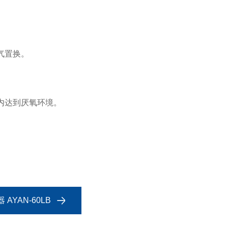
气置换。
。
内达到厌氧环境。
AYAN-60LB