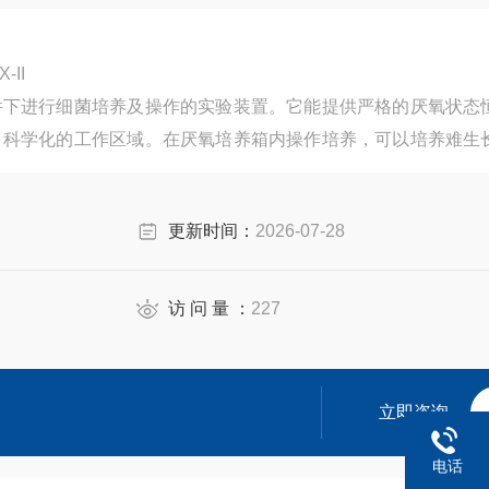
作培养一体 YQX-II
件下进行细菌培养及操作的实验装置。它能提供严格的厌氧状态
、科学化的工作区域。在厌氧培养箱内操作培养，可以培养难生
在大气中操作时接触氧而死亡的危险性，因此本装置是厌氧生物
更新时间：
2026-07-28
访 问 量 ：
227
立即咨询
电话