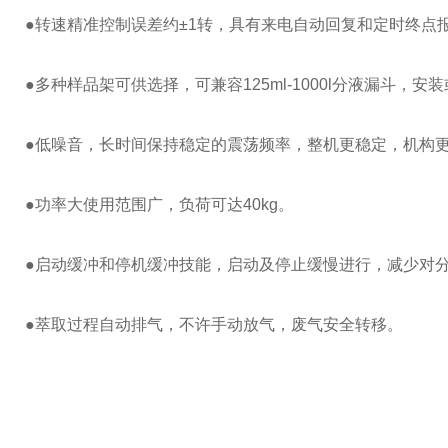
●转速精准控制误差约±
1
转，具有来电自动回复和定时终点
●多种样品架可供选择，可兼容
125ml-1000l
分液漏斗
，安装
●低噪音，长时间保持稳定的震荡频率，整机更稳定，机构
●功率大使用范围广，负荷可达
40kg
。
●启动缓冲和停机缓冲技能，启动及停止缓慢进行，减少对
●萃取过程自动排气，不许手动放气，废气安全转移。