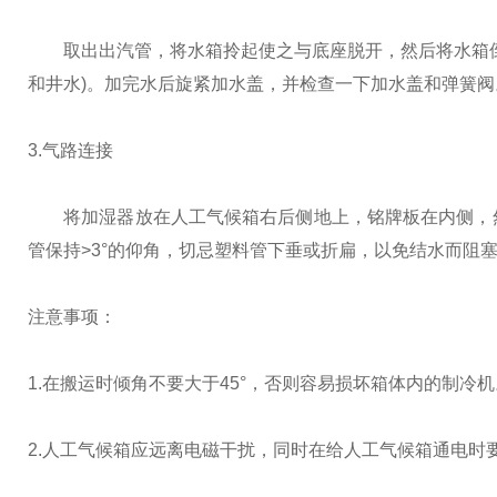
取出出汽管，将水箱拎起使之与底座脱开，然后将水箱倒置
和井水)。加完水后旋紧加水盖，并检查一下加水盖和弹簧阀。
3.气路连接
将加湿器放在人工气候箱右后侧地上，铭牌板在内侧，然后
管保持>3°的仰角，切忌塑料管下垂或折扁，以免结水而阻
注意事项：
1.在搬运时倾角不要大于45°，否则容易损坏箱体内的制冷机
2.人工气候箱应远离电磁干扰，同时在给人工气候箱通电时