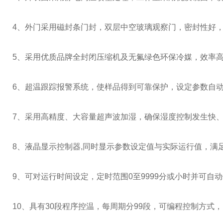
4
、外门采用磁封条门封，双层中空玻璃观察门，密封性好
5
、采用优质品牌全封闭压缩机及无氟绿色环保冷媒，效率
6
、超温跟踪报警系统，使样品得到可靠保护，设定参数自
7
、采用高精度、大容量超声波加湿，确保湿度控制发生快
8
、液晶显示控制器
,
同时显示参数设定值与实际运行值，满
9
、可对运行时间设定，定时范围
0
至
9999
分或小时并可自动
10、具有
30
段程序控温，每周期分
99
段，可编程控制方式，