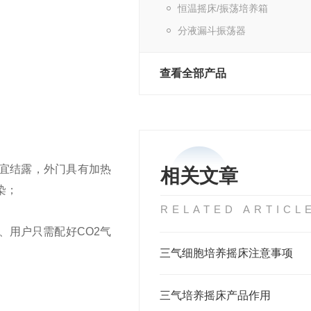
恒温摇床/振荡培养箱
分液漏斗振荡器
查看全部产品
宜结露，外门具有加热
相关文章
染；
RELATED ARTICL
、用户只需配好
CO2
气
三气细胞培养摇床注意事项
三气培养摇床产品作用