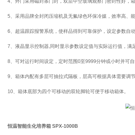
4
、外门采用磁封条门封，双层中空玻璃观察门密封性好，
5
、采用品牌全封闭压缩机及无氟绿色环保冷媒，效率高、
6
、超温跟踪报警系统，使样品得到可靠保护，设定参数自
7
、液晶显示控制器
,
同时显示参数设定值与实际运行值，满
8
、可对运行时间设定，定时范围
0
至
9999
分钟或小时并可自
9、箱体内配有多层可抽拉式隔板，层高可根据具体需要调
10
、箱体底部为四个可移动的双轮脚轮可便于移动箱体。
恒温智能生化培养箱 SPX-1000B