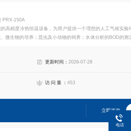
RX-150A
能的高精度冷热恒温设备，为用户提供一个理想的人工气候实验
、微生物的培养；昆虫及小动物的饲养；水体分析的BOD的测
物遗传工程、医学、农业、林业、环境科学、畜牧、水产等生产
更新时间：
2026-07-28
访 问 量 ：
453
立即咨询
电话