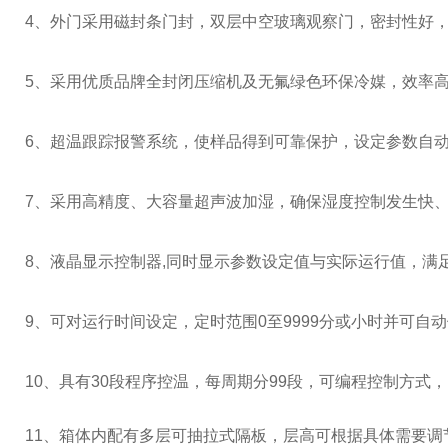
4
、外门采用磁封条门封，双层中空玻璃观察门，密封性好
5
、采用优质品牌全封闭压缩机及无氟绿色环保冷媒，效率
6
、超温跟踪报警系统，使样品得到可靠保护，设定参数自
7
、采用高精度、大容量超声波加湿，确保湿度控制发生快
8
、液晶显示控制器
,
同时显示参数设定值与实际运行值，满
9
、可对运行时间设定，定时范围
0
至
9999
分或小时并可自动
10、具有
30
段程序控温，每周期分
99
段，可编程控制方式，
11、箱体内配有多层可抽拉式隔板，层高可根据具体需要调