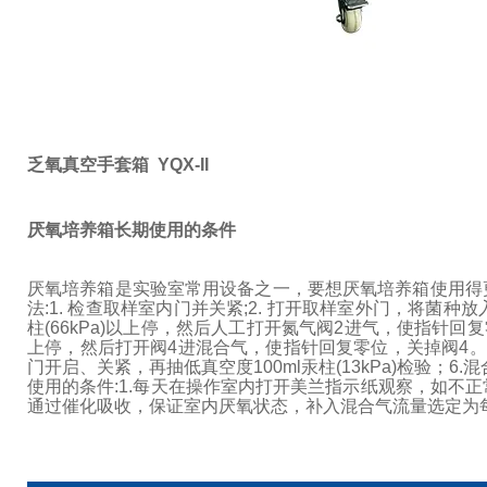
乏氧真空手套箱 YQX-II
厌氧培养箱长期使用的条件
厌氧培养箱是实验室常用设备之一，要想厌氧培养箱使用得
法:
1. 检查取样室内门并关紧;
2. 打开取样室外门，将菌种放
柱(66kPa)以上停，然后人工打开氮气阀2进气，使指针回复
上停，然后打开阀4进混合气，使指针回复零位，关掉阀4。
门开启、关紧，再抽低真空度100ml汞柱(13kPa)检验；
6.
使用的条件:
1.每天在操作室内打开美兰指示纸观察，如不正
通过催化吸收，保证室内厌氧状态，补入混合气流量选定为每分