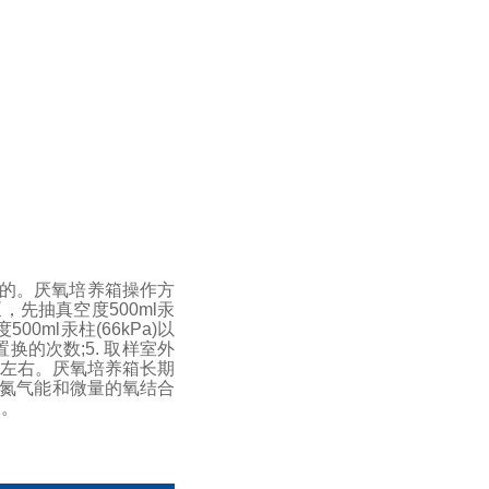
的。
厌氧培养箱操作方
，先抽真空度500ml汞
ml汞柱(66kPa)以
置换的次数;
5. 取样室外
a左右。
厌氧培养箱长期
的氮气能和微量的氧结合
剂。