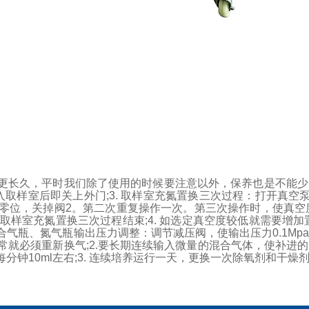
更长久，平时我们除了使用的时候要注意以外，保养也是不能少
入取样室后即关上外门;
3. 取样室充氮置换三次过程：打开真空泵
零位，关掉阀2。第二次重复操作一次。第三次操作时，使真空度500
取样室充氮置换三次过程结束;
4. 如选定真空度较低就需要增加
混合气瓶、氮气瓶输出压力调整：调节减压阀，使输出压力0.1Mp
常就必须重新换气;
2.要长期连续输入微量的混合气体，使补进
钟10ml左右;
3. 连续培养运行一天，更换一次除氧剂和干燥