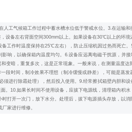
禁在人工气候箱工作过程中蓄水槽水位低于警戒水位。
3.在运输
整，设备左右背面空间300mm以上。如果设备在30℃以上的环
备工作时温度保持在25℃左右），防止压缩机因过热而死亡。
到影响，以确保箱内温度均匀。
6.设备应远离电磁干扰源，并
和变暗，重复多次，这是正常现象。一般来说，在测量温度达到
工作一段时间，制冷效果不理想（制冷缓慢或静差），可能是蒸发
天，必须进行除霜处理），然后投入使用。
9.经常擦拭箱壁内胆和
表面。
10.如果长时间不使用设备，应拔下电源线，清理箱内积
2小时打开一次门，放下水分。处理后，拔下电源插头存放，以消
或厂家进行维修。