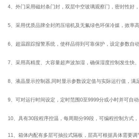
4
、外门采用磁封条门封，双层中空玻璃观察门，密封性好
5
、采用优质品牌全封闭压缩机及无氟绿色环保冷媒，效率
6
、超温跟踪报警系统，使样品得到可靠保护，设定参数自
7
、采用高精度、大容量超声波加湿，确保湿度控制发生快
8
、液晶显示控制器
,
同时显示参数设定值与实际运行值，满
9
、可对运行时间设定，定时范围
0
至
9999
分或小时并可自动
10、具有
30
段程序控温，每周期分
99
段，可编程控制方式，
11、箱体内配有多层可抽拉式隔板，层高可根据具体需要调