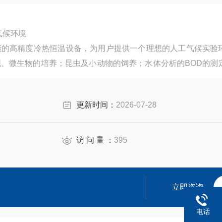
工气候环境
能的高精度冷热恒温设备，为用户提供一个理想的人工气候实验
、微生物的培养；昆虫及小动物的饲养；水体分析的BOD的测
物遗传工程、医学、农业、林业、环境科学、畜牧、水产等生产
更新时间：
2026-07-28
访 问 量 ：
395
立即咨询
电话