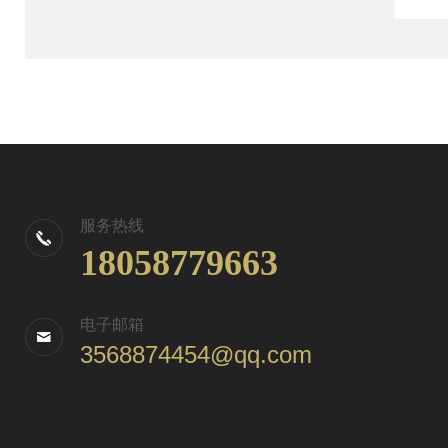
服务热线
18058779663
电子邮箱
3568874454@qq.com