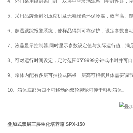
4
、外门采用磁封条门封，双层中空玻璃观察门密封性好，
5
、采用品牌全封闭压缩机及无氟绿色环保冷媒，效率高、
6
、超温跟踪报警系统，使样品得到可靠保护，设定参数自
7
、液晶显示控制器
,
同时显示参数设定值与实际运行值，满
8
、可对运行时间设定，定时范围
0
至
9999
分钟或小时并可自
9、箱体内配有多层可抽拉式隔板，层高可根据具体需要调
10
、箱体底部为四个可移动的双轮脚轮可便于移动箱体。
叠加式双层三层生化培养箱 SPX-150