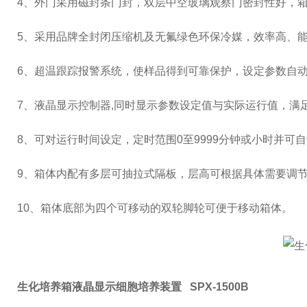
4
、外门采用磁封条门封，双层中空玻璃观察门密封性好，
5
、采用品牌全封闭压缩机及无氟绿色环保冷媒，效率高、
6
、超温跟踪报警系统，使样品得到可靠保护，设定参数自
7
、液晶显示控制器
,
同时显示参数设定值与实际运行值，满
8
、可对运行时间设定，定时范围
0
至
9999
分钟或小时并可自
9、箱体内配有多层可抽拉式隔板，层高可根据具体需要调
10
、箱体底部为四个可移动的双轮脚轮可便于移动箱体。
生化培养箱液晶显示细胞培养装置
SPX-1500B